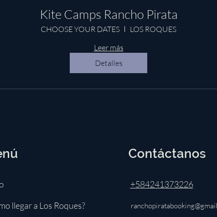
Kite Camps Rancho Pirata
CHOOSE YOUR DATES
LOS ROQUES
Leer más
Detalles
enú
Contáctanos
io
+584241373226
o llegar a Los Roques?
ranchopiratabooking@gmai